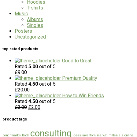
Hoodies
T-shirts
Music
Albums
Singles
Posters
Uncategorized
top rated products
Good to Great
Rated
5.00
out of 5
£
9.00
Premium Quality
Rated
4.50
out of 5
£
20.00
How to Win Friends
Rated
4.50
out of 5
£
3.00
£
2.00
product tags
consulting
benchmarks
Book
ideas
inventors
market
millenials
online