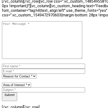
[/vc_column][/vc_row][vc_row css=".vc_custom_14854955810
0px !important;}"][vc_column][vc_custom_heading text="Feedb
font_container="tag:h4|text_align:left" use_theme_fonts="yes"
css=".vc_custom_1549472970603{margin-bottom: 28px !import
Submit
[/vc_column][/vc_row]