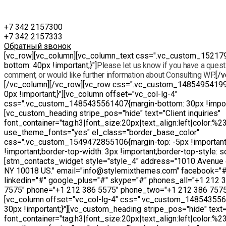
+7 342 2157300
+7 342 2157333
Обратный звонок
[vc_row][vc_column][vc_column_text css=".vc_custom_15217
bottom: 40px !important;}"]
Please let us know if you have a questi
comment, or would like further information about Consulting WP.
[/
[/vc_column][/vc_row][vc_row css=".vc_custom_14854954199
0px !important;}"][vc_column offset="vc_col-lg-4"
css=".vc_custom_1485435561407{margin-bottom: 30px !import
[vc_custom_heading stripe_pos="hide" text="Client inquiries"
font_container="tag:h3|font_size:20px|text_align:left|color:%
use_theme_fonts="yes" el_class="border_base_color"
css=".vc_custom_1549472855106{margin-top: -5px !important
!important;border-top-width: 3px !important;border-top-style: sol
[stm_contacts_widget style="style_4" address="1010 Avenue 
NY 10018 US." email="info@stylemixthemes.com" facebook="#"
linkedin="#" google_plus="#" skype="#" phones_all="+1 212 
7575" phone="+1 212 386 5575" phone_two="+1 212 386 7575
[vc_column offset="vc_col-lg-4" css=".vc_custom_14854355
30px !important;}"][vc_custom_heading stripe_pos="hide" text="
font_container="tag:h3|font_size:20px|text_align:left|color:%