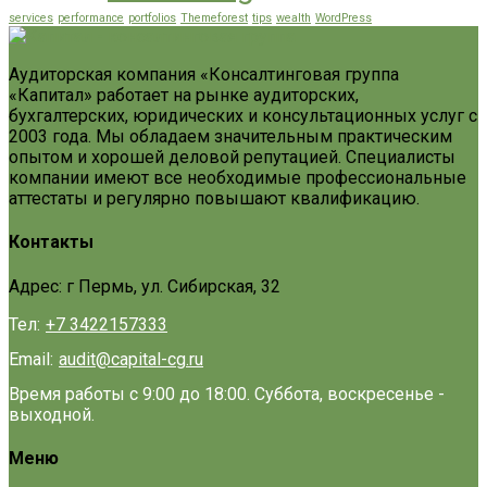
services
performance
portfolios
Themeforest
tips
wealth
WordPress
Аудиторская компания «Консалтинговая группа
«Капитал» работает на рынке аудиторских,
бухгалтерских, юридических и консультационных услуг с
2003 года. Мы обладаем значительным практическим
опытом и хорошей деловой репутацией. Специалисты
компании имеют все необходимые профессиональные
аттестаты и регулярно повышают квалификацию.
Контакты
Адрес: г Пермь, ул. Сибирская, 32
Тел:
+7 3422157333
Email:
audit@capital-cg.ru
Время работы с 9:00 до 18:00. Суббота, воскресенье -
выходной.
Меню