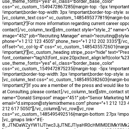
use_theme_fonts="yes" el_class="border_base_color"
css=".vc_custom_1549472867285{margin-top: -5px !important
!important;border-top-width: 3px !important;border-top-style: sol
[vc_column_text css=".vc_custom_1485495377819{margin-bo
!important;}"]
For more information regarding current career oppo
contact:
[/vc_column_text][stm_contact style="style_2" name=
image="452" job="Recruiting Manager" email="recruiting@sty
phone="+1 212 123 4505" phone_two="+1 212 202 3335"][/vc
offset="vc_col-lg-4" css=".vc_custom_1485435572601{margi
!important;}"][vc_custom_heading stripe_pos="hide" text="Pres
font_container="tag:h3|font_size:20px|text_align:left|color:%
use_theme_fonts="yes" el_class="border_base_color"
css=".vc_custom_1549472875235{margin-top: -5px !important
!important;border-top-width: 3px !important;border-top-style: sol
[vc_column_text css=".vc_custom_1485495382603{margin-bo
!important;}"]
If you are a member of the press and would like 
at Consulting, please contact:
[/vc_column_text][stm_contact st
name="Donald Simpson" image="451" job="Senior Marketing M
email="d.simpson@stylemixthemes.com" phone="+1 212 123 
212 617 5050"][/vc_column][/vc_row][vc_row
css=".vc_custom_1485495492516{margin-bottom: 27px !import
[vc_gmaps link="#E-
8_JTNDaWZyYW1lJTIwc3JjJTNEJTIyaHR0cHMlM0ElMkYlMk