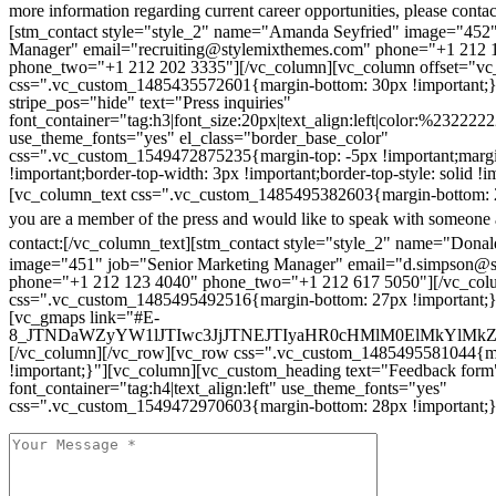
more information regarding current career opportunities, please contac
[stm_contact style="style_2" name="Amanda Seyfried" image="452"
Manager" email="recruiting@stylemixthemes.com" phone="+1 212 
phone_two="+1 212 202 3335"][/vc_column][vc_column offset="vc_
css=".vc_custom_1485435572601{margin-bottom: 30px !important;
stripe_pos="hide" text="Press inquiries"
font_container="tag:h3|font_size:20px|text_align:left|color:%232222
use_theme_fonts="yes" el_class="border_base_color"
css=".vc_custom_1549472875235{margin-top: -5px !important;margi
!important;border-top-width: 3px !important;border-top-style: solid !i
[vc_column_text css=".vc_custom_1485495382603{margin-bottom: 2
you are a member of the press and would like to speak with someone 
contact:
[/vc_column_text][stm_contact style="style_2" name="Dona
image="451" job="Senior Marketing Manager" email="d.simpson@
phone="+1 212 123 4040" phone_two="+1 212 617 5050"][/vc_col
css=".vc_custom_1485495492516{margin-bottom: 27px !important;
[vc_gmaps link="#E-
8_JTNDaWZyYW1lJTIwc3JjJTNEJTIyaHR0cHMlM0ElMkYlM
[/vc_column][/vc_row][vc_row css=".vc_custom_1485495581044{ma
!important;}"][vc_column][vc_custom_heading text="Feedback form
font_container="tag:h4|text_align:left" use_theme_fonts="yes"
css=".vc_custom_1549472970603{margin-bottom: 28px !important;}