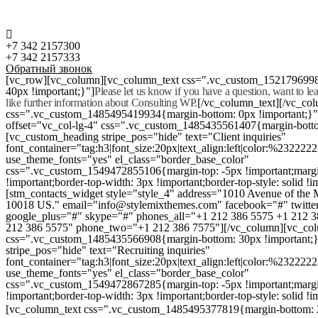
+7 342 2157300
+7 342 2157333
Обратный звонок
[vc_row][vc_column][vc_column_text css=".vc_custom_152179699
40px !important;}"]
Please let us know if you have a question, want to l
like further information about Consulting WP.
[/vc_column_text][/vc_co
css=".vc_custom_1485495419934{margin-bottom: 0px !important;}
offset="vc_col-lg-4" css=".vc_custom_1485435561407{margin-botto
[vc_custom_heading stripe_pos="hide" text="Client inquiries"
font_container="tag:h3|font_size:20px|text_align:left|color:%232222
use_theme_fonts="yes" el_class="border_base_color"
css=".vc_custom_1549472855106{margin-top: -5px !important;margi
!important;border-top-width: 3px !important;border-top-style: solid !i
[stm_contacts_widget style="style_4" address="1010 Avenue of th
10018 US." email="info@stylemixthemes.com" facebook="#" twitte
google_plus="#" skype="#" phones_all="+1 212 386 5575 +1 212 
212 386 5575" phone_two="+1 212 386 7575"][/vc_column][vc_colu
css=".vc_custom_1485435566908{margin-bottom: 30px !important;
stripe_pos="hide" text="Recruiting inquiries"
font_container="tag:h3|font_size:20px|text_align:left|color:%232222
use_theme_fonts="yes" el_class="border_base_color"
css=".vc_custom_1549472867285{margin-top: -5px !important;margi
!important;border-top-width: 3px !important;border-top-style: solid !i
[vc_column_text css=".vc_custom_1485495377819{margin-bottom: 2