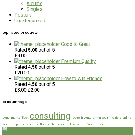
Albums
Singles
Posters
Uncategorized
top rated products
Good to Great
Rated
5.00
out of 5
£
9.00
Premium Quality
Rated
4.50
out of 5
£
20.00
How to Win Friends
Rated
4.50
out of 5
£
3.00
£
2.00
product tags
consulting
benchmarks
Book
ideas
inventors
market
millenials
online
services
performance
portfolios
Themeforest
tips
wealth
WordPress