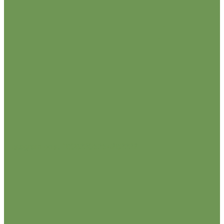
Instagram post 18083305354283332