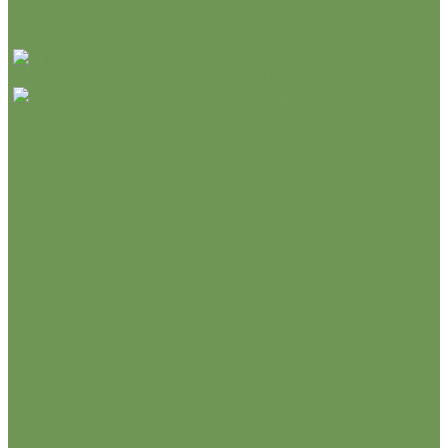
Instagram post 17891683417951917