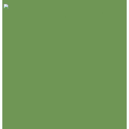
Instagram post 17915634562724970