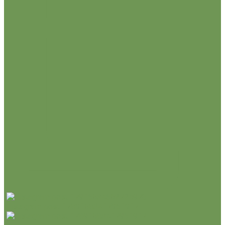
Instagram post 17891683417951917