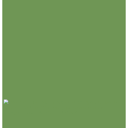
Instagram post 17915634562724970