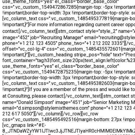
use_theme_fonts="yes" el_class="border_base_color"
css=".vc_custom_1549472867285{margin-top: -5px !important
!important;border-top-width: 3px !important;border-top-style: sol
[vc_column_text css=".vc_custom_1485495377819{margin-bo
!important;}"]
For more information regarding current career oppo
contact:
[/vc_column_text][stm_contact style="style_2" name=
image="452" job="Recruiting Manager" email="recruiting@sty
phone="+1 212 123 4505" phone_two="+1 212 202 3335"][/vc
offset="vc_col-lg-4" css=".vc_custom_1485435572601{margi
!important;}"][vc_custom_heading stripe_pos="hide" text="Pres
font_container="tag:h3|font_size:20px|text_align:left|color:%
use_theme_fonts="yes" el_class="border_base_color"
css=".vc_custom_1549472875235{margin-top: -5px !important
!important;border-top-width: 3px !important;border-top-style: sol
[vc_column_text css=".vc_custom_1485495382603{margin-bo
!important;}"]
If you are a member of the press and would like 
at Consulting, please contact:
[/vc_column_text][stm_contact st
name="Donald Simpson" image="451" job="Senior Marketing M
email="d.simpson@stylemixthemes.com" phone="+1 212 123 
212 617 5050"][/vc_column][/vc_row][vc_row
css=".vc_custom_1485495492516{margin-bottom: 27px !import
[vc_gmaps link="#E-
8_JTNDaWZyYW1lJTIwc3JjJTNEJTIyaHR0cHMlM0ElMkYlMk