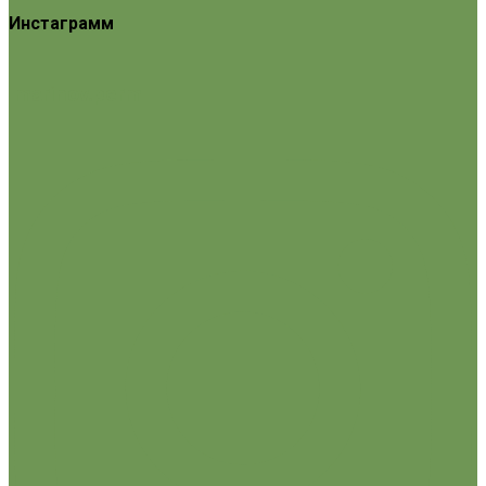
Инстаграмм
marinov.perm