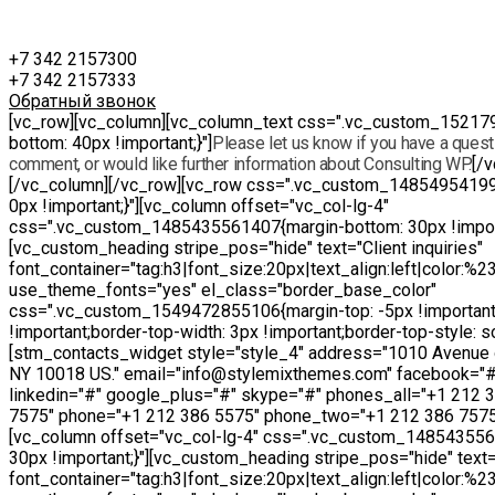
+7 342 2157300
+7 342 2157333
Обратный звонок
[vc_row][vc_column][vc_column_text css=".vc_custom_15217
bottom: 40px !important;}"]
Please let us know if you have a questi
comment, or would like further information about Consulting WP.
[/
[/vc_column][/vc_row][vc_row css=".vc_custom_14854954199
0px !important;}"][vc_column offset="vc_col-lg-4"
css=".vc_custom_1485435561407{margin-bottom: 30px !import
[vc_custom_heading stripe_pos="hide" text="Client inquiries"
font_container="tag:h3|font_size:20px|text_align:left|color:%
use_theme_fonts="yes" el_class="border_base_color"
css=".vc_custom_1549472855106{margin-top: -5px !important
!important;border-top-width: 3px !important;border-top-style: sol
[stm_contacts_widget style="style_4" address="1010 Avenue 
NY 10018 US." email="info@stylemixthemes.com" facebook="#"
linkedin="#" google_plus="#" skype="#" phones_all="+1 212 
7575" phone="+1 212 386 5575" phone_two="+1 212 386 7575
[vc_column offset="vc_col-lg-4" css=".vc_custom_14854355
30px !important;}"][vc_custom_heading stripe_pos="hide" text="
font_container="tag:h3|font_size:20px|text_align:left|color:%