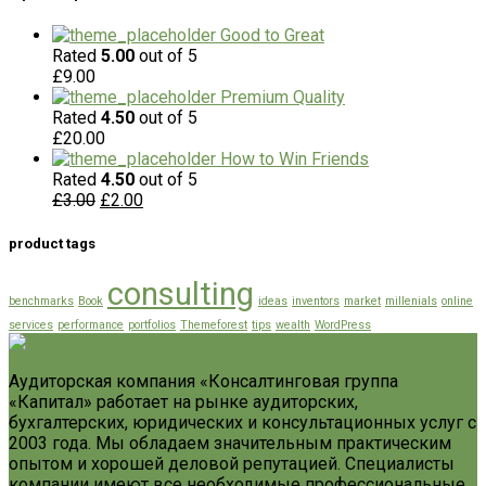
Good to Great
Rated
5.00
out of 5
£
9.00
Premium Quality
Rated
4.50
out of 5
£
20.00
How to Win Friends
Rated
4.50
out of 5
£
3.00
£
2.00
product tags
consulting
benchmarks
Book
ideas
inventors
market
millenials
online
services
performance
portfolios
Themeforest
tips
wealth
WordPress
Аудиторская компания «Консалтинговая группа
«Капитал» работает на рынке аудиторских,
бухгалтерских, юридических и консультационных услуг с
2003 года. Мы обладаем значительным практическим
опытом и хорошей деловой репутацией. Специалисты
компании имеют все необходимые профессиональные