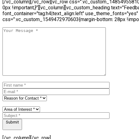
[/vc_column][/vc_row][vc_row css=".vc_custom_14854955810
0px !important;}"][vc_column][vc_custom_heading text="Feedb
font_container="tag:h4|text_align:left" use_theme_fonts="yes"
css=".vc_custom_1549472970603{margin-bottom: 28px !import
Submit
[/vc_column][/vc_row]