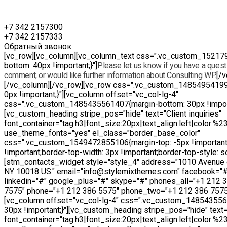
+7 342 2157300
+7 342 2157333
Обратный звонок
[vc_row][vc_column][vc_column_text css=".vc_custom_15217
bottom: 40px !important;}"]
Please let us know if you have a questi
comment, or would like further information about Consulting WP.
[/
[/vc_column][/vc_row][vc_row css=".vc_custom_14854954199
0px !important;}"][vc_column offset="vc_col-lg-4"
css=".vc_custom_1485435561407{margin-bottom: 30px !import
[vc_custom_heading stripe_pos="hide" text="Client inquiries"
font_container="tag:h3|font_size:20px|text_align:left|color:%
use_theme_fonts="yes" el_class="border_base_color"
css=".vc_custom_1549472855106{margin-top: -5px !important
!important;border-top-width: 3px !important;border-top-style: sol
[stm_contacts_widget style="style_4" address="1010 Avenue 
NY 10018 US." email="info@stylemixthemes.com" facebook="#"
linkedin="#" google_plus="#" skype="#" phones_all="+1 212 
7575" phone="+1 212 386 5575" phone_two="+1 212 386 7575
[vc_column offset="vc_col-lg-4" css=".vc_custom_14854355
30px !important;}"][vc_custom_heading stripe_pos="hide" text="
font_container="tag:h3|font_size:20px|text_align:left|color:%