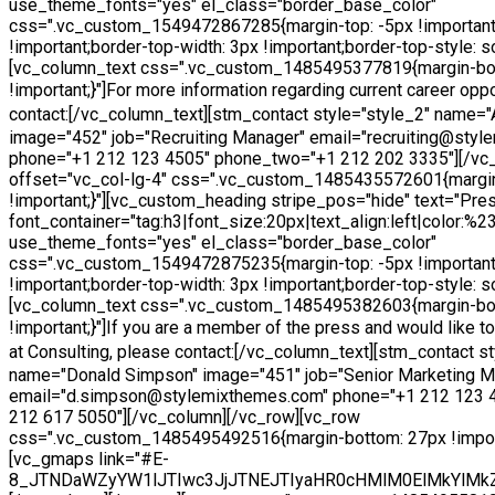
use_theme_fonts="yes" el_class="border_base_color"
css=".vc_custom_1549472867285{margin-top: -5px !important
!important;border-top-width: 3px !important;border-top-style: sol
[vc_column_text css=".vc_custom_1485495377819{margin-bo
!important;}"]
For more information regarding current career oppo
contact:
[/vc_column_text][stm_contact style="style_2" name=
image="452" job="Recruiting Manager" email="recruiting@sty
phone="+1 212 123 4505" phone_two="+1 212 202 3335"][/vc
offset="vc_col-lg-4" css=".vc_custom_1485435572601{margi
!important;}"][vc_custom_heading stripe_pos="hide" text="Pres
font_container="tag:h3|font_size:20px|text_align:left|color:%
use_theme_fonts="yes" el_class="border_base_color"
css=".vc_custom_1549472875235{margin-top: -5px !important
!important;border-top-width: 3px !important;border-top-style: sol
[vc_column_text css=".vc_custom_1485495382603{margin-bo
!important;}"]
If you are a member of the press and would like 
at Consulting, please contact:
[/vc_column_text][stm_contact st
name="Donald Simpson" image="451" job="Senior Marketing M
email="d.simpson@stylemixthemes.com" phone="+1 212 123 
212 617 5050"][/vc_column][/vc_row][vc_row
css=".vc_custom_1485495492516{margin-bottom: 27px !import
[vc_gmaps link="#E-
8_JTNDaWZyYW1lJTIwc3JjJTNEJTIyaHR0cHMlM0ElMkYlMk