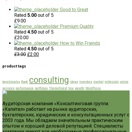
Good to Great
Rated
5.00
out of 5
£
9.00
Premium Quality
Rated
4.50
out of 5
£
20.00
How to Win Friends
Rated
4.50
out of 5
£
3.00
£
2.00
product tags
consulting
benchmarks
Book
ideas
inventors
market
millenials
online
services
performance
portfolios
Themeforest
tips
wealth
WordPress
Аудиторская компания «Консалтинговая группа
«Капитал» работает на рынке аудиторских,
бухгалтерских, юридических и консультационных услуг с
2003 года. Мы обладаем значительным практическим
опытом и хорошей деловой репутацией. Специалисты
компании имеют все необходимые профессиональные