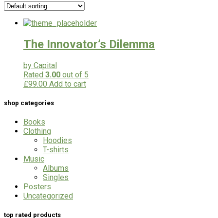
The Innovator’s Dilemma
by Capital
Rated
3.00
out of 5
£
99.00
Add to cart
shop categories
Books
Clothing
Hoodies
T-shirts
Music
Albums
Singles
Posters
Uncategorized
top rated products