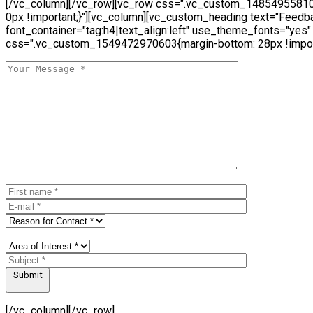
[/vc_column][/vc_row][vc_row css=".vc_custom_14854955810
0px !important;}"][vc_column][vc_custom_heading text="Feedb
font_container="tag:h4|text_align:left" use_theme_fonts="yes"
css=".vc_custom_1549472970603{margin-bottom: 28px !import
Submit
[/vc_column][/vc_row]