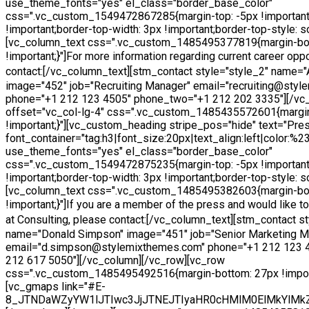
use_theme_fonts="yes" el_class="border_base_color"
css=".vc_custom_1549472867285{margin-top: -5px !important
!important;border-top-width: 3px !important;border-top-style: sol
[vc_column_text css=".vc_custom_1485495377819{margin-bo
!important;}"]
For more information regarding current career oppo
contact:
[/vc_column_text][stm_contact style="style_2" name=
image="452" job="Recruiting Manager" email="recruiting@sty
phone="+1 212 123 4505" phone_two="+1 212 202 3335"][/vc
offset="vc_col-lg-4" css=".vc_custom_1485435572601{margi
!important;}"][vc_custom_heading stripe_pos="hide" text="Pres
font_container="tag:h3|font_size:20px|text_align:left|color:%
use_theme_fonts="yes" el_class="border_base_color"
css=".vc_custom_1549472875235{margin-top: -5px !important
!important;border-top-width: 3px !important;border-top-style: sol
[vc_column_text css=".vc_custom_1485495382603{margin-bo
!important;}"]
If you are a member of the press and would like 
at Consulting, please contact:
[/vc_column_text][stm_contact st
name="Donald Simpson" image="451" job="Senior Marketing M
email="d.simpson@stylemixthemes.com" phone="+1 212 123 
212 617 5050"][/vc_column][/vc_row][vc_row
css=".vc_custom_1485495492516{margin-bottom: 27px !import
[vc_gmaps link="#E-
8_JTNDaWZyYW1lJTIwc3JjJTNEJTIyaHR0cHMlM0ElMkYlMk