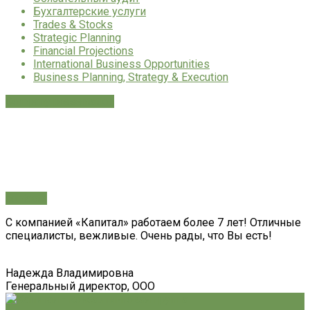
Бухгалтерские услуги
Trades & Stocks
Strategic Planning
Financial Projections
International Business Opportunities
Business Planning, Strategy & Execution
Company presentation
how can we help you?
Contact us at the Consulting WP office nearest to you or submit a business
inquiry online.
contacts
С компанией «Капитал» работаем более 7 лет! Отличные
специалисты, вежливые. Очень рады, что Вы есть!
Надежда Владимировна
Генеральный директор, ООО