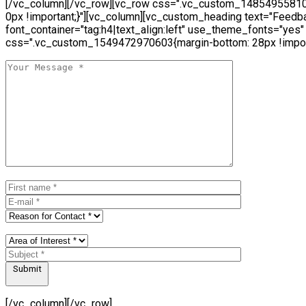
[/vc_column][/vc_row][vc_row css=".vc_custom_14854955810
0px !important;}"][vc_column][vc_custom_heading text="Feedb
font_container="tag:h4|text_align:left" use_theme_fonts="yes"
css=".vc_custom_1549472970603{margin-bottom: 28px !import
Submit
[/vc_column][/vc_row]