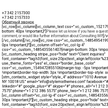
+7 342 2157300
+7 342 2157333
Обратный звонок
[vc_row][vc_column][vc_column_text css=".vc_custom_15217
bottom: 40px !important;}"]
Please let us know if you have a questi
comment, or would like further information about Consulting WP.
[/
[/vc_column][/vc_row][vc_row css=".vc_custom_14854954199
0px !important;}"][vc_column offset="vc_col-lg-4"
css=".vc_custom_1485435561407{margin-bottom: 30px !import
[vc_custom_heading stripe_pos="hide" text="Client inquiries"
font_container="tag:h3|font_size:20px|text_align:left|color:%
use_theme_fonts="yes" el_class="border_base_color"
css=".vc_custom_1549472855106{margin-top: -5px !important
!important;border-top-width: 3px !important;border-top-style: sol
[stm_contacts_widget style="style_4" address="1010 Avenue 
NY 10018 US." email="info@stylemixthemes.com" facebook="#"
linkedin="#" google_plus="#" skype="#" phones_all="+1 212 
7575" phone="+1 212 386 5575" phone_two="+1 212 386 7575
[vc_column offset="vc_col-lg-4" css=".vc_custom_14854355
30px !important;}"][vc_custom_heading stripe_pos="hide" text="
font_container="tag:h3|font_size:20px|text_align:left|color:%