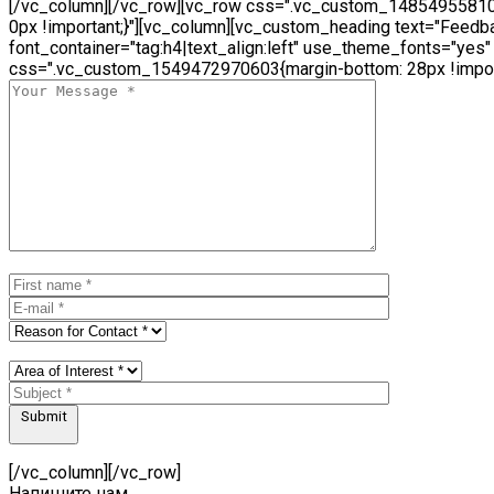
[/vc_column][/vc_row][vc_row css=".vc_custom_14854955810
0px !important;}"][vc_column][vc_custom_heading text="Feedb
font_container="tag:h4|text_align:left" use_theme_fonts="yes"
css=".vc_custom_1549472970603{margin-bottom: 28px !import
Submit
[/vc_column][/vc_row]
Напишите нам