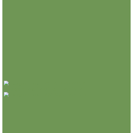
Instagram post 17891683417951917