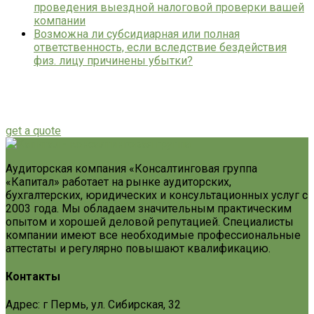
проведения выездной налоговой проверки вашей
компании
Возможна ли субсидиарная или полная
ответственность, если вследствие бездействия
физ. лицу причинены убытки?
Looking for a First-Class Business Plan
Consultant?
get a quote
Аудиторская компания «Консалтинговая группа
«Капитал» работает на рынке аудиторских,
бухгалтерских, юридических и консультационных услуг с
2003 года. Мы обладаем значительным практическим
опытом и хорошей деловой репутацией. Специалисты
компании имеют все необходимые профессиональные
аттестаты и регулярно повышают квалификацию.
Контакты
Адрес: г Пермь, ул. Сибирская, 32