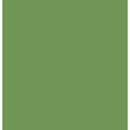
Instagram post 18083305354283332