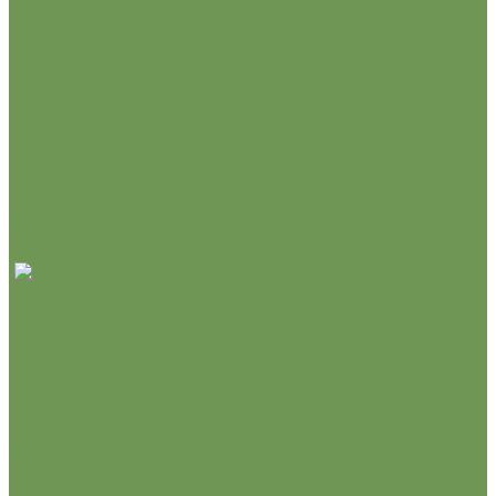
Instagram post 17915634562724970