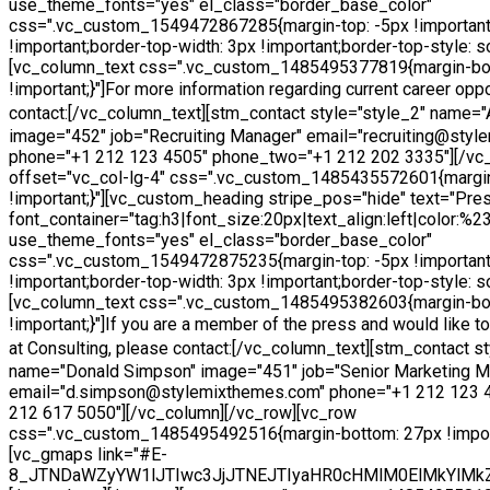
use_theme_fonts="yes" el_class="border_base_color"
css=".vc_custom_1549472867285{margin-top: -5px !important
!important;border-top-width: 3px !important;border-top-style: sol
[vc_column_text css=".vc_custom_1485495377819{margin-bo
!important;}"]
For more information regarding current career oppo
contact:
[/vc_column_text][stm_contact style="style_2" name=
image="452" job="Recruiting Manager" email="recruiting@sty
phone="+1 212 123 4505" phone_two="+1 212 202 3335"][/vc
offset="vc_col-lg-4" css=".vc_custom_1485435572601{margi
!important;}"][vc_custom_heading stripe_pos="hide" text="Pres
font_container="tag:h3|font_size:20px|text_align:left|color:%
use_theme_fonts="yes" el_class="border_base_color"
css=".vc_custom_1549472875235{margin-top: -5px !important
!important;border-top-width: 3px !important;border-top-style: sol
[vc_column_text css=".vc_custom_1485495382603{margin-bo
!important;}"]
If you are a member of the press and would like 
at Consulting, please contact:
[/vc_column_text][stm_contact st
name="Donald Simpson" image="451" job="Senior Marketing M
email="d.simpson@stylemixthemes.com" phone="+1 212 123 
212 617 5050"][/vc_column][/vc_row][vc_row
css=".vc_custom_1485495492516{margin-bottom: 27px !import
[vc_gmaps link="#E-
8_JTNDaWZyYW1lJTIwc3JjJTNEJTIyaHR0cHMlM0ElMkYlMk