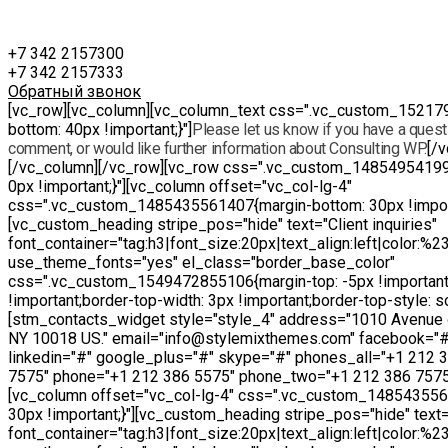
+7 342 2157300
+7 342 2157333
Обратный звонок
[vc_row][vc_column][vc_column_text css=".vc_custom_15217
bottom: 40px !important;}"]
Please let us know if you have a questi
comment, or would like further information about Consulting WP.
[/
[/vc_column][/vc_row][vc_row css=".vc_custom_14854954199
0px !important;}"][vc_column offset="vc_col-lg-4"
css=".vc_custom_1485435561407{margin-bottom: 30px !import
[vc_custom_heading stripe_pos="hide" text="Client inquiries"
font_container="tag:h3|font_size:20px|text_align:left|color:%
use_theme_fonts="yes" el_class="border_base_color"
css=".vc_custom_1549472855106{margin-top: -5px !important
!important;border-top-width: 3px !important;border-top-style: sol
[stm_contacts_widget style="style_4" address="1010 Avenue 
NY 10018 US." email="info@stylemixthemes.com" facebook="#"
linkedin="#" google_plus="#" skype="#" phones_all="+1 212 
7575" phone="+1 212 386 5575" phone_two="+1 212 386 7575
[vc_column offset="vc_col-lg-4" css=".vc_custom_14854355
30px !important;}"][vc_custom_heading stripe_pos="hide" text="
font_container="tag:h3|font_size:20px|text_align:left|color:%