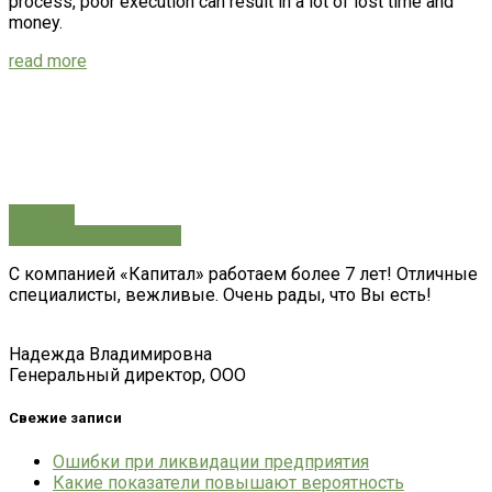
process, poor execution can result in a lot of lost time and
money.
read more
how can we help you?
Contact us at the Consulting WP office nearest to you or submit a business
inquiry online.
contacts
Company presentation
С компанией «Капитал» работаем более 7 лет! Отличные
специалисты, вежливые. Очень рады, что Вы есть!
Надежда Владимировна
Генеральный директор, ООО
Свежие записи
Ошибки при ликвидации предприятия
Какие показатели повышают вероятность